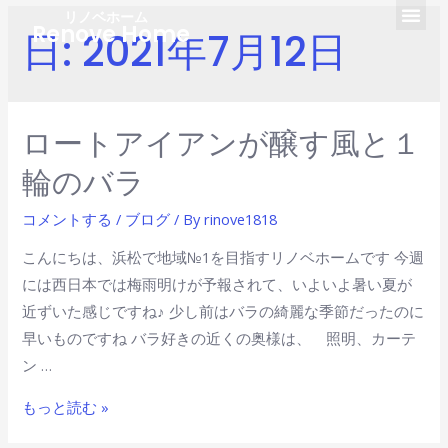
リノベホーム
Renove Home
日:
2021年7月12日
ロートアイアンが醸す風と１
輪のバラ
コメントする
/
ブログ
/ By
rinove1818
こんにちは、浜松で地域№1を目指すリノベホームです 今週
には西日本では梅雨明けが予報されて、いよいよ暑い夏が
近ずいた感じですね♪ 少し前はバラの綺麗な季節だったのに
早いものですね バラ好きの近くの奥様は、 照明、カーテ
ン …
もっと読む »