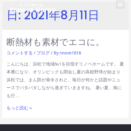
リノベホーム
Renove Home
日:
2021年8月11日
断熱材も素材でエコに。
コメントする
/
ブログ
/ By
rinove1818
こんにちは、浜松で地域№1を目指すリノベホームです。 夏
本番になり、オリンピックも閉会し夏の高校野球が始まり
浜松では、まん防が発令されと、毎日が何かと話題やニュ
ースでバタバタしながら過ぎていきますね。 暑い夏、海に
も行 …
もっと読む »